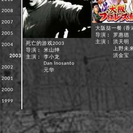
2008
2007
大阪挞一餐 (香
2005
导演︰
罗惠德
主演︰
洪天明
死亡的游戏2003
2004
上野未
导演︰
米山绅
洪金宝
2003
主演︰
李小龙
Dan Inosanto
2002
元华
2001
2000
1999